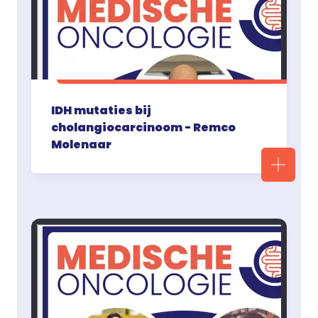
IDH mutaties bij
cholangiocarcinoom - Remco
Molenaar