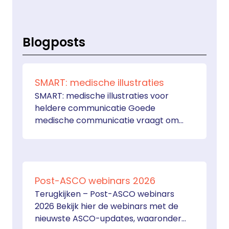
Blogposts
SMART: medische illustraties
SMART: medische illustraties voor
heldere communicatie Goede
medische communicatie vraagt om
duidelijke beelden. Via Servier Medical
Art, kortweg SMART, hebben
zorgprofessionals toegang tot meer
dan 3.000 gratis medische en
Post-ASCO webinars 2026
anatomische illustraties. De illustraties
kunnen worden ingezet in presentaties,
Terugkijken – Post-ASCO webinars
nascholingen, uitlegmaterialen,
2026 Bekijk hier de webinars met de
posters, artikelen en andere
nieuwste ASCO-updates, waaronder