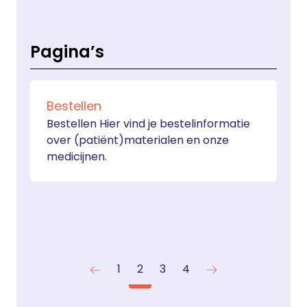
met Bert Crevals of Sabine Wieland.
Pagina’s
Bestellen
Bestellen Hier vind je bestelinformatie
over (patiënt)materialen en onze
medicijnen.
1
2
3
4