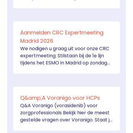
(vorasidenib) regulier beschikbaar en
vergoed in Nederland voor de volgende
indicatie: Voranigo als monotherapie is
geïndiceerd voor de behandeling van
Aanmelden CRC Expertmeeting
overwegend niet-aankleurend graad 2
astrocytoom of oligodendroglioom met
Madrid 2026
een IDH1-R132-mutatie of IDH2-R172-
We nodigen u graag uit voor onze CRC
mutatie bij volwassen en adolescente
expertmeeting: Stilstaan bij de 1e lijn
patiënten van 12 jaar … Continued
tijdens het ESMO in Madrid op zondag
25 oktober 2026 van 12.40 tot 14.20 uur.
Voorafgaand aan de meeting is er een
inlooplunch van 12.00 tot 12.40 uur. Op
deze pagina kunt u zich aanmelden. U
Q&amp;A Voranigo voor HCPs
ontvangt na aanmelding een
bevestiging per … Continued
Q&A Voranigo (vorasidenib) voor
zorgprofessionals Bekijk hier de meest
gestelde vragen over Voranigo. Staat je
vraag er niet bij? Neem dan contact op