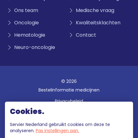
Ons team
Medische vraag
Oncologie
Kwaliteitsklachten
Hematologie
Contact
Neuro-oncologie
© 2026
Bestelinformatie medicijnen
Privacybeleid
Cookies.
Disclaimer
Gebruiksvoorwaarden
Servier Nederland gebruikt cookies om deze te
analyseren.
Pas instellingen aan.
Klokkenluidersregeling