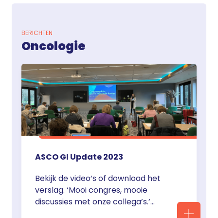
Molenaar, hematoloog i.o. aan het
Amsterdam UMC. Voor zijn
proefschrift over dit onderwerp
BERICHTEN
heeft hij de Andreas Bonnmedaille
Oncologie
ontvangen van het … <a
href="https://servier.nl/oncologie/b
erichten-oncologie/">Continued</a>
ASCO GI Update 2023
Bekijk de video’s of download het
verslag. ‘Mooi congres, mooie
discussies met onze collega’s.’
Jeanine Roodhart, Laurens