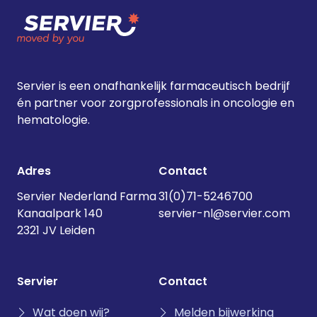
tumoren na de diagnose cruciaal
geworden. Lees hierover meer in
Oncologievandaag.nl
Servier is een onafhankelijk farmaceutisch bedrijf
én partner voor zorgprofessionals in oncologie en
hematologie.
Adres
Contact
Servier Nederland Farma
31(0)71-5246700
Kanaalpark 140
servier-nl@servier.com
2321 JV Leiden
Servier
Contact
Wat doen wij?
Melden bijwerking