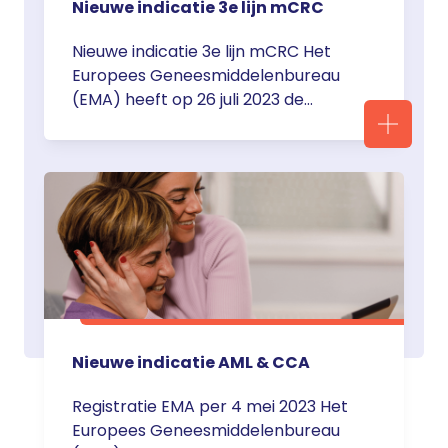
Nieuwe indicatie 3e lijn mCRC
Nieuwe indicatie 3e lijn mCRC Het
Europees Geneesmiddelenbureau
(EMA) heeft op 26 juli 2023 de
registratie toegekend aan de
combinatie Lonsurf/bevacizumab.
Deze combinatie is in te zetten voor
de behandeling van volwassen
patiënten met gemetastaseerd
colorectaal carcinoom die eerder
twee kankerbehandelschema’s
hebben gekregen, waaronder
chemotherapie op basis van
fluorpyrimidine, oxaliplatine en
Nieuwe indicatie AML & CCA
irinotecan, anti-VEGF-middelen
en/of anti-EFGR-middelen. … <a
Registratie EMA per 4 mei 2023 Het
href="https://servier.nl/oncologie/b
Europees Geneesmiddelenbureau
erichten-oncologie/">Continued</a>