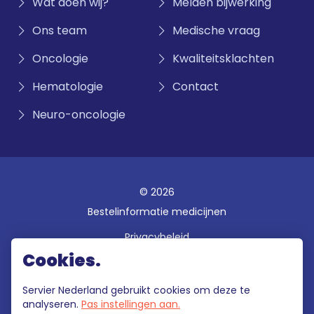
Wat doen wij?
Melden bijwerking
Ons team
Medische vraag
Oncologie
Kwaliteitsklachten
Hematologie
Contact
Neuro-oncologie
© 2026
Bestelinformatie medicijnen
Privacybeleid
Cookies.
Disclaimer
Gebruiksvoorwaarden
Servier Nederland gebruikt cookies om deze te
analyseren.
Pas instellingen aan.
Klokkenluidersregeling