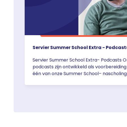
Servier Summer School Extra - Podcast
Servier Summer School Extra- Podcasts 
podcasts zijn ontwikkeld als voorbereiding
één van onze Summer School– nascholing
plaatsen we hier follow up-podcasts en/o
bepaalde onderwerpen (inclusief recente
kunt terugkijken of luisteren. Houd deze pa
gaten of volg ons op LinkedIn. Podcast: … <
href="https://servier.nl/servier-summer-
podcasts/">Continued</a>