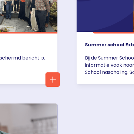
Summer school Ext
schermd bericht is.
Bij de Summer School
informatie vaak naar
School nascholing. S
toegankelijk, voor a
even registreren.