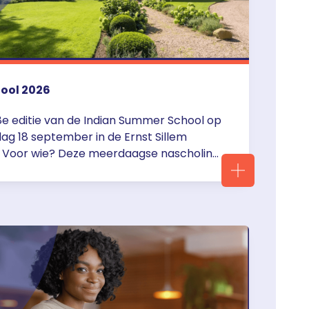
ool 2026
8e editie van de Indian Summer School op
dag 18 september in de Ernst Sillem
. Voor wie? Deze meerdaagse nascholing
ld voor startende hematologen,
cologen en neuro-oncologen (jonge
pleiding/fellows). Tijdens de Indian
e … <a href="https://servier.nl/indian-
6/">Continued</a>