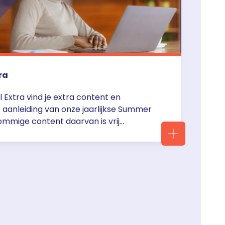
ra
 Extra vind je extra content en
 aanleiding van onze jaarlijkse Summer
ommige content daarvan is vrij
ndere content moet je inloggen of eerst