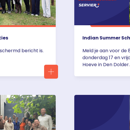
ties
Indian Summer Sch
schermd bericht is.
Meld je aan voor de 
donderdag 17 en vrij
Hoeve in Den Dolder
is speciaal ontwikke
oncologen, kinderon
klaren en artsen in o
Summer School krijg j
summer-school-202