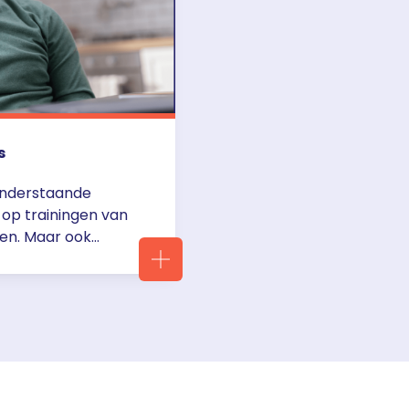
s
Onderstaande
 op trainingen van
en. Maar ook
f webcasts zodat je
 updates) nog eens
gina dus in de
a
school-