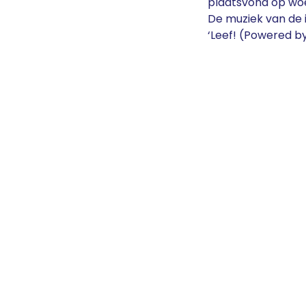
plaatsvond op woe
De muziek van de i
‘Leef! (Powered b