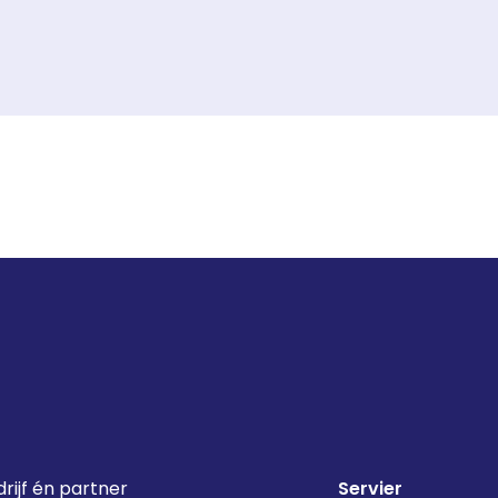
rijf én partner
Servier