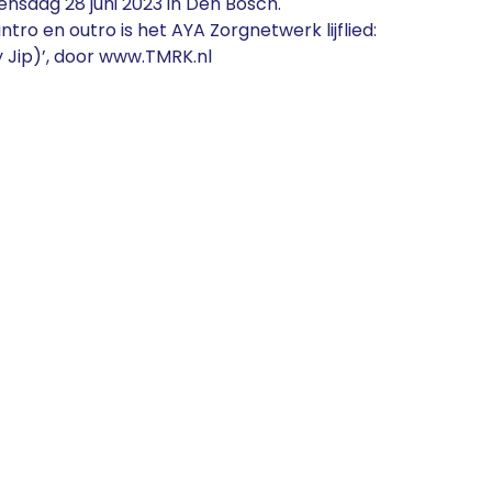
nsdag 28 juni 2023 in Den Bosch.
ntro en outro is het AYA Zorgnetwerk lijflied:
y Jip)’, door www.TMRK.nl