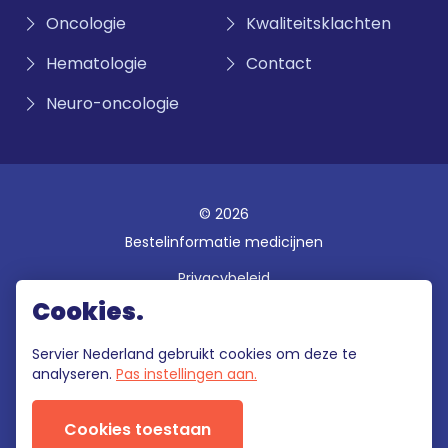
Oncologie
Kwaliteitsklachten
Hematologie
Contact
Neuro-oncologie
© 2026
Bestelinformatie medicijnen
Privacybeleid
Cookies.
Disclaimer
Gebruiksvoorwaarden
Servier Nederland gebruikt cookies om deze te
analyseren.
Pas instellingen aan.
Klokkenluidersregeling
Cookies toestaan
Deze site wordt onderhouden door Servier Nederland die als enige
verantwoordelijk is voor de inhoud.