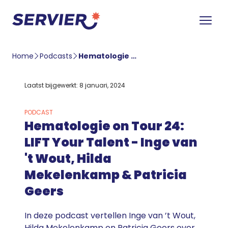
Home
Podcasts
Hematologie on Tour 24: LIFT Your Talent – Inge van ’t Wout, Hilda Mekelenkamp & Patricia Geers
Laatst bijgewerkt: 8 januari, 2024
PODCAST
Hematologie on Tour 24:
LIFT Your Talent - Inge van
't Wout, Hilda
Mekelenkamp & Patricia
Geers
In deze podcast vertellen Inge van ’t Wout,
Hilda Mekelenkamp en Patricia Geers over