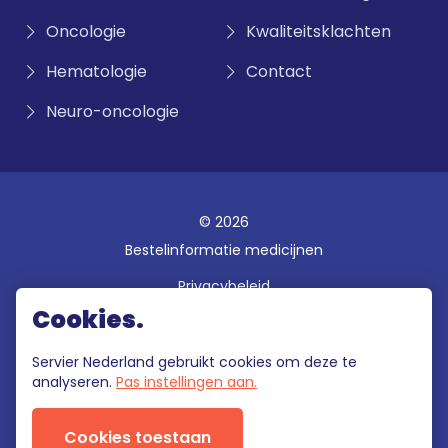
Oncologie
Kwaliteitsklachten
Hematologie
Contact
Neuro-oncologie
© 2026
Bestelinformatie medicijnen
Privacybeleid
Cookies.
Disclaimer
Gebruiksvoorwaarden
Servier Nederland gebruikt cookies om deze te
analyseren.
Pas instellingen aan.
Klokkenluidersregeling
Cookies toestaan
Deze site wordt onderhouden door Servier Nederland die als enige