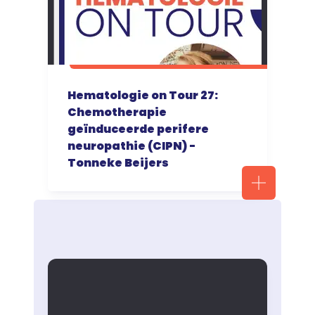
Hematologie on Tour 27:
Chemotherapie
geïnduceerde perifere
neuropathie (CIPN) -
Tonneke Beijers