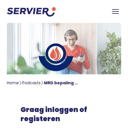
Home
Podcasts
MRD bepaling bij AML patiënten – Jesse Tettero
Graag inloggen of
registeren