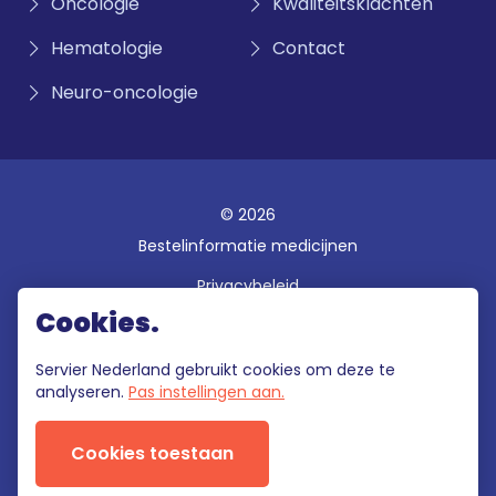
Oncologie
Kwaliteitsklachten
Hematologie
Contact
Neuro-oncologie
© 2026
Bestelinformatie medicijnen
Privacybeleid
Cookies.
Disclaimer
Gebruiksvoorwaarden
Servier Nederland gebruikt cookies om deze te
analyseren.
Pas instellingen aan.
Klokkenluidersregeling
Cookies toestaan
Deze site wordt onderhouden door Servier Nederland die als enige
verantwoordelijk is voor de inhoud.