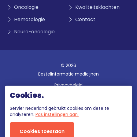
Oncologie
Kwaliteitsklachten
Hematologie
Contact
Neuro-oncologie
© 2026
Bestelinformatie medicijnen
Privacybeleid
Cookies.
Disclaimer
Gebruiksvoorwaarden
Servier Nederland gebruikt cookies om deze te
analyseren.
Pas instellingen aan.
Klokkenluidersregeling
Cookies toestaan
Deze site wordt onderhouden door Servier Nederland die als enige
verantwoordelijk is voor de inhoud.