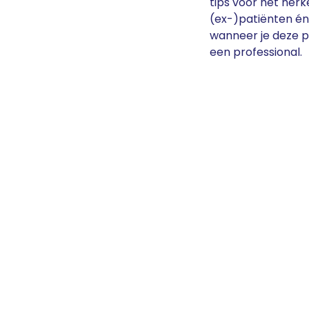
tips voor het he
(ex-)patiënten én
wanneer je deze p
een professional.