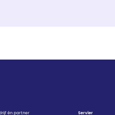
rijf én partner
Servier