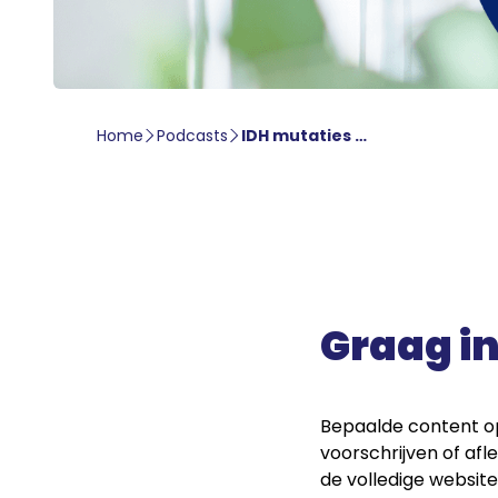
Home
Podcasts
IDH mutaties bij AML – Remco Molenaar
Graag in
Bepaalde content op
voorschrijven of af
de volledige website