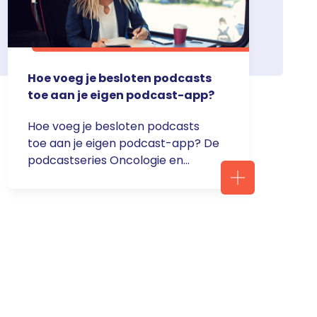
Hoe voeg je besloten podcasts
toe aan je eigen podcast-app?
Hoe voeg je besloten podcasts
toe aan je eigen podcast-app? De
podcastseries Oncologie en
Hematologie van Servier zijn
besloten podcastseries en gratis
beschikbaar voor zorgverleners
met een voorschrijfbevoegdheid.
Deze podcasts zijn dan ook alleen
te beluisteren via deze website
(na registratie en/of inloggen) óf
via een podcast-app op je
smartphone zoals de Apple