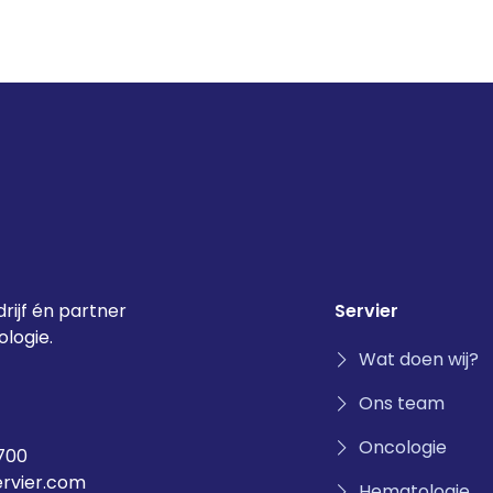
rijf én partner
Servier
logie.
Wat doen wij?
Ons team
Oncologie
700
ervier.com
Hematologie