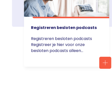
Registreren besloten podcasts
Registreren besloten podcasts
Registreer je hier voor onze
besloten podcasts alleen
bestemd voor zorgprofessionals.
Na inschrijving krijg je een
bevestigingsmail waarmee je de
podcast-serie ook kunt
toevoegen aan de podcast-app
op je smartphone. Bekijk
stappenplan: Podcast toevoegen
aan je eigen podcast-app.
Uitschrijven kan via de
notificatiemail die je bij elke nieuwe