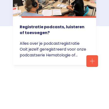
Registratie podcasts, luisteren
of toevoegen?
Alles over je podcastregistratie
Ooit jezelf geregistreerd voor onze
podcastserie Hematologie of
Oncologie en heb je daar nu
vragen over? Hieronder vind je
een Q&A met daarin antwoord op
de meeste vragen. Staat je vraag
er toch niet bij, neem dan contact
op met ons op. Maar eerst.. Wist je
dat de podcasts ook via … <a
href="https://servier.nl/registrere
n-nieuwsbrief/">Continued</a>