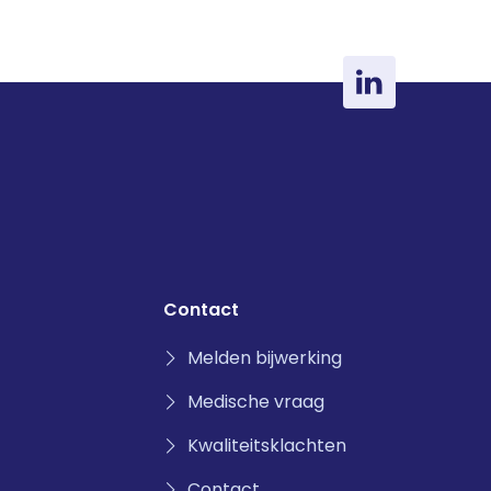
podcast. Vanwege … <a
href="https://servier.nl/registrere
n-nieuwsbrief/">Continued</a>
Contact
Melden bijwerking
Medische vraag
Kwaliteitsklachten
Contact