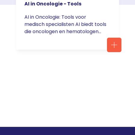
AI in Oncologie - Tools
AI in Oncologie: Tools voor
medisch specialisten AI biedt tools
die oncologen en hematologen
helpen bij het maken van snellere,
nauwkeurigere beslissingen. Op
deze pagina bespreken we een
aantal krachtige AI-hulpmiddelen
die artsen kunnen ondersteunen in
hun dagelijkse praktijk: NB: De
meeste tools zijn gratis te
gebruiken, maar voor sommige
opties kan een premium versie …
<a
href="https://servier.nl/aanmelde
n-webinar-podcasten-voor-
zorgprofessionals/">Continued</a
>