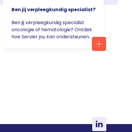
Ben jij verpleegkundig specialist?
Ben jij verpleegkundig specialist
oncologie of hematologie? Ontdek
hoe Servier jou kan ondersteunen
in je werk als verpleegkundig
specialist. Denk aan webinars,
podcasts maar neem ook een
kijkje op het platform De Patiënt
Centraal. Daar vind je maar liefst
35 zorgprojecten binnen de
oncologie ter inspiratie. Besloten
podcasts Oncologie en
Hematologie Schrijf je in voor … <a
href="https://servier.nl/aanmelde
n-webinar-podcasten-voor-
zorgprofessionals/">Continued</a
>