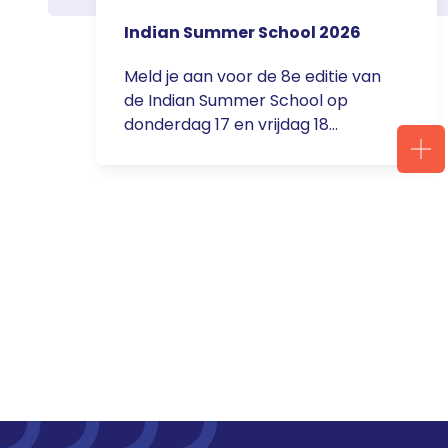
Indian Summer School 2026
Meld je aan voor de 8e editie van
de Indian Summer School op
donderdag 17 en vrijdag 18
september in de Ernst Sillem
Hoeve in Den Dolder. Voor wie?
Deze meerdaagse nascholing is
speciaal ontwikkeld voor
startende hematologen,
oncologen, kinderoncologen en
neuro-oncologen (jonge klaren en
artsen in opleiding/fellows).
Tijdens de Indian Summer School
krijg je … <a
href="https://servier.nl/aanmelde
n-webinar-podcasten-voor-
zorgprofessionals/">Continued</a