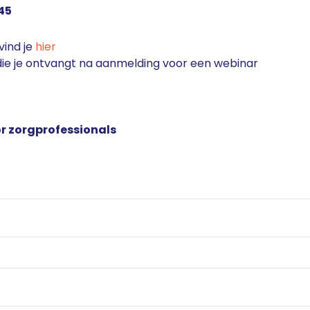
45
ind je
hier
 die je ontvangt na aanmelding voor een webinar
r zorgprofessionals