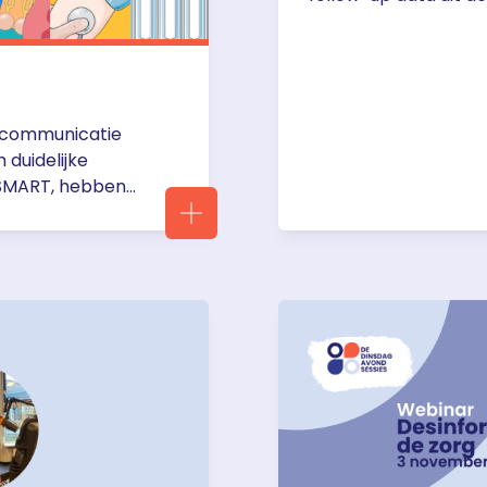
Spotlight on Vorasid
ASCO 2026: Major Upd
e communicatie
duidelijke
g SMART, hebben
.000 gratis
llustraties kunnen
gen,
ndere educatieve
iken, met een
r.nl/smart-