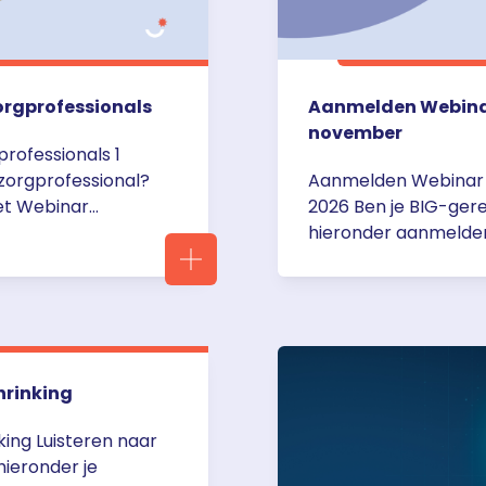
rgprofessionals
Aanmelden Webinar 
november
ofessionals 1
zorgprofessional?
Aanmelden Webinar D
et Webinar
2026 Ben je BIG-gere
arsha Walraven –
hieronder aanmelde
zijn via Teams van
Desinformatie in de 
Podcasten voor
november om 20.00 u
– 20.45 Aanmeldform
door Joey … <a href
desinformatie-in-d
hrinking
ing Luisteren naar
ieronder je