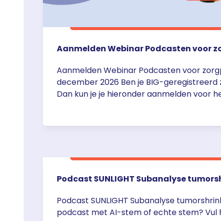
Aanmelden Webinar Podcasten voor zo
Aanmelden Webinar Podcasten voor zorgpr
december 2026 Ben je BIG-geregistreerd 
Dan kun je je hieronder aanmelden voor h
Podcasten voor zorgprofessionals door M
op 1 december om 20.00 uur. De webinars 
20.00 – 20.45 Aanmeldformulier webinar 
zorgprofessionals
Podcast SUNLIGHT Subanalyse tumors
Podcast SUNLIGHT Subanalyse tumorshrink
podcast met AI-stem of echte stem? Vul h