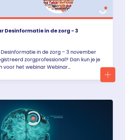
Desinformatie in de zorg - 3
esinformatie in de zorg – 3 november
gistreerd zorgprofessional? Dan kun je je
n voor het webinar Webinar
zorg door Joey Scheufler – op 3
ur. De webinars zijn via Teams van 20.00
ulier webinar Desinformatie in de Zorg
="https://servier.nl/aanmelden-webinar-
e-zorg-3-november/">Continued</a>