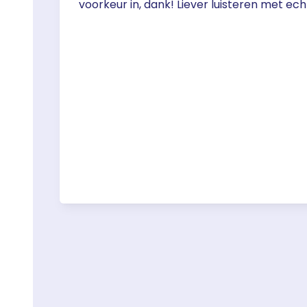
voorkeur in, dank! Liever luisteren met ech
AI of echte stem? Stem! Download de SU
Download de tekst van de podcast