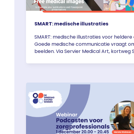
SMART: medische illustraties
SMART: medische illustraties voor helder
Goede medische communicatie vraagt om 
beelden. Via Servier Medical Art, kortwe
zorgprofessionals toegang tot meer dan 3
medische en anatomische illustraties. De i
worden ingezet in presentaties, nascholin
uitlegmaterialen, posters, artikelen en a
middelen. Alle illustraties zijn vrij te gebru
bronvermelding … <a href="https://servie
medische-illustraties/">Continued</a>