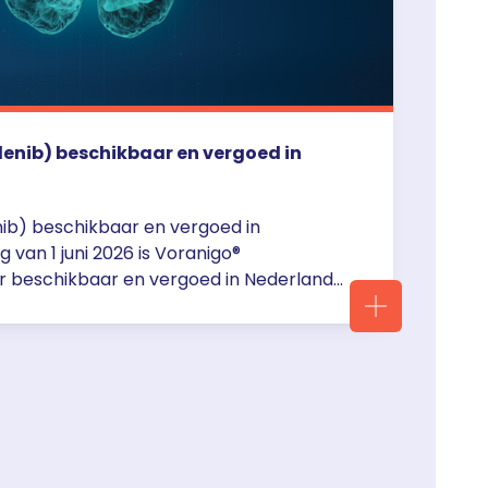
enib) beschikbaar en vergoed in
nib) beschikbaar en vergoed in
 van 1 juni 2026 is Voranigo®
er beschikbaar en vergoed in Nederland
icatie: Voranigo als monotherapie is
 behandeling van overwegend niet-
 astrocytoom of oligodendroglioom met
ie of IDH2-R172-mutatie bij volwassen en
n van 12 jaar … <a
er.nl/voranigo-vorasidenib-beschikbaar-
rland/">Continued</a>