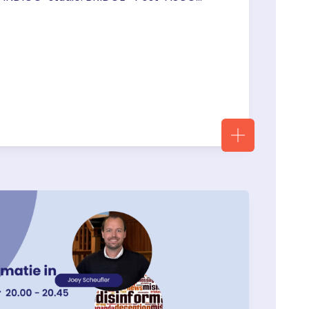
enib I Latest data from the INDIGO study
ates in IDH mutant diffuse gliomas