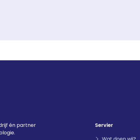
rijf én partner
Servier
logie.
Wat doen wij?