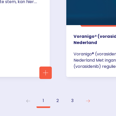
te stem, kan hier.
NLIGHT Subanalyse
Voranigo® (vorasid
Nederland
Voranigo® (voraside
Nederland Met ingang
(vorasidenib) reguli
voor de volgende ind
geïndiceerd voor de
aankleurend graad 2
een IDH1-R132-mutat
adolescente patiënte
1
2
3
href="https://servi
en-vergoed-in-nede