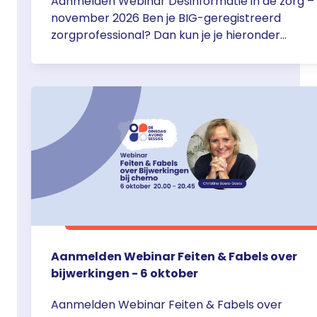
Aanmelden Webinar Desinformatie in de zorg –
november 2026 Ben je BIG-geregistreerd
zorgprofessional? Dan kun je je hieronder
aanmelden voor het webinar Webinar
Desinformatie in de zorg door Joey Scheufler – 
november om 20.00 uur. De webinars zijn via T
van 20.00 – 20.45 Aanmeldformulier webinar
Desinformatie in de Zorg door Joey … <a
href="https://servier.nl/aanmelden-webinar-
desinformatie-in-de-zorg-3-
november/">Continued</a>
Aanmelden Webinar Feiten & Fabels over
bijwerkingen - 6 oktober
Aanmelden Webinar Feiten & Fabels over