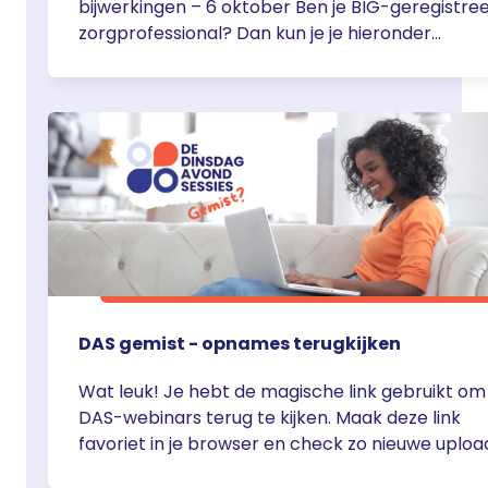
bijwerkingen – 6 oktober Ben je BIG-geregistre
zorgprofessional? Dan kun je je hieronder
aanmelden voor het webinar Feiten & Fabels o
bijwerkingen door Christine Boers – Doets op
dinsdagavond 6 oktober om 20.00 uur. De webi
zijn via Teams van 20.00 – 20.45 Aanmelden
Webinar Feiten & Fabels over … <a
href="https://servier.nl/aanmelden-webinar-
feiten-fabels-over-bijwerkingen-6-
oktober/">Continued</a>
DAS gemist - opnames terugkijken
Wat leuk! Je hebt de magische link gebruikt om
DAS-webinars terug te kijken. Maak deze link
favoriet in je browser en check zo nieuwe uploa
Of ga naar de agenda en schrijf je in voor een li