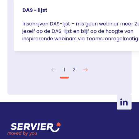
je … <a href="https://servier.nl/das-lijst-webina
DAS - lijst
gemist/">Continued</a>
Inschrijven DAS-lijst – mis geen webinar meer Z
jezelf op de DAS-lijst en blijf op de hoogte van
inspirerende webinars via Teams, onregelmatig
de dinsdagavond van 20.00 tot 20.45 (soms tot 
uur). Graag nog even je aanmelding bevestigen i
mail. Na je aanmelding ontvang je kort daarna d
magische link om webinars … <a
1
2
href="https://servier.nl/das-lijst/">Continued<