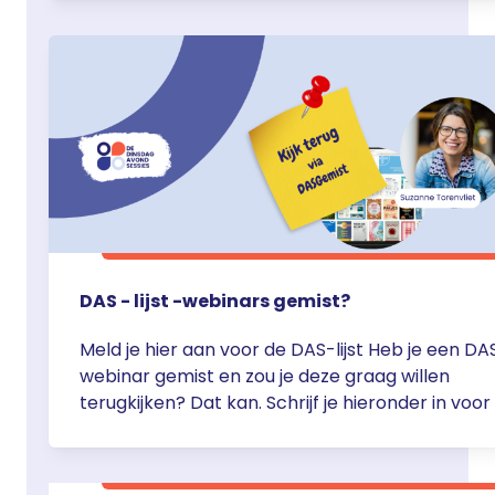
sessie met collega’s. Mis je nog steeds dat ene
onderwerp? Laat het ons weten. Stuur een beri
naar suzanne.torenvliet@servier.com. … <a
href="https://servier.nl/dasgemist/">Continue
DAS - lijst -webinars gemist?
Meld je hier aan voor de DAS-lijst Heb je een DA
webinar gemist en zou je deze graag willen
terugkijken? Dat kan. Schrijf je hieronder in voor
DAS-lijst en je ontvangt dezelfde dag nog de
magische link naar de webinars. Je kunt je uiter
altijd weer afmelden van de lijst. Op dit moment