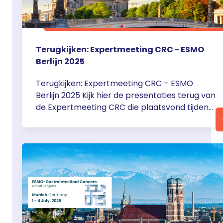
madrid/">Continued</a>
Terugkijken: Expertmeeting CRC - ESMO
Berlijn 2025
Terugkijken: Expertmeeting CRC – ESMO
Berlijn 2025 Kijk hier de presentaties terug van
de Expertmeeting CRC die plaatsvond tijdens
de ESMO in Berlijn op zondag 19 oktober 2025.
Tijdens deze middagsessie, met als voorzitter
Jeanine Roodhart (UMCU), kwamen drie
actuele thema’s binnen de behandeling van
colorectaal carcinoom aan bod. Tim Calon
(MUMC) opende met een … <a
href="https://servier.nl/terugkijken-
expertmeeting-crc-esmo-berlijn-
2025/">Continued</a>