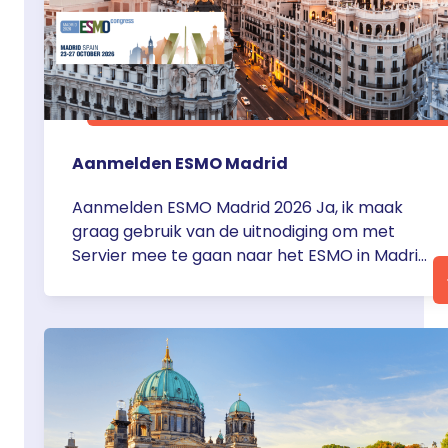
Aanmelden ESMO Madrid
Aanmelden ESMO Madrid 2026 Ja, ik maak
graag gebruik van de uitnodiging om met
Servier mee te gaan naar het ESMO in Madrid
van vrijdag 23 oktober tot en met dinsdag 27
oktober 2026. Servier Nederland zorgt voor
de vliegtickets, transfers, inschrijving congres,
hotelovernachtingen en
dinerarrangementen, uiteraard in
overeenstemming met de geldende CGR-
richtlijnen. Voor het … <a
href="https://servier.nl/aanmelden-esmo-