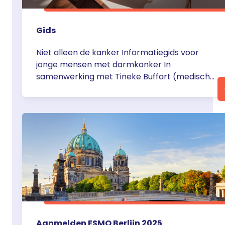
Gids
Niet alleen de kanker Informatiegids voor
jonge mensen met darmkanker In
samenwerking met Tineke Buffart (medisch
oncoloog) en Anne Marije Luik
(verpleegkundig specialist), uit het
Amsterdam UMC, hebben we een
informatiegids gemaakt speciaal voor jonge
mensen met darmkanker. Deze gids – mét
chatbot functie – biedt jonge patiënten én
hun naasten praktische tips en betrouwbare
… <a
href="https://servier.nl/gids/">Continued</a>
Aanmelden ESMO Berlijn 2025