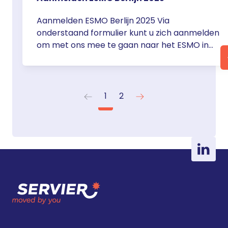
Aanmelden ESMO Berlijn 2025 Via
onderstaand formulier kunt u zich aanmelden
om met ons mee te gaan naar het ESMO in
Berlijn van vrijdag 17 t/m dinsdag 21 oktober
2025. Servier Nederland zorgt voor de
vliegtickets, transfers, inschrijving congres,
hotelovernachtingen en diners, uiteraard
1
2
overeenkomstig de geldende CGR-richtlijnen.
Voor het exacte reisschema nemen we in
een … <a href="https://servier.nl/aanmelden-
esmo-berlijn-2025/">Continued</a>