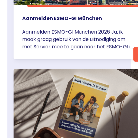
Aanmelden ESMO-GI München
Aanmelden ESMO-GI München 2026 Ja, ik
maak graag gebruik van de uitnodiging om
met Servier mee te gaan naar het ESMO-GI in
München van woensdag 1 juli tot en met
zaterdag 4 juli 2026. Servier Nederland zorgt
voor de vliegtickets, transfers, inschrijving
congres, hotelovernachtingen en
dinerarrangementen, uiteraard in
overeenstemming met de geldende CGR-
richtlijnen. Voor het … <a
href="https://servier.nl/aanmelden-esmo-
gi-munchen/">Continued</a>