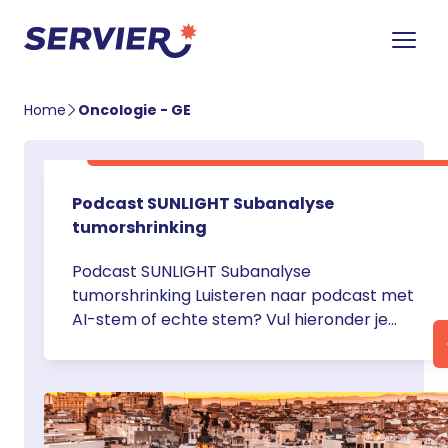
Home
Oncologie - GE
Podcast SUNLIGHT Subanalyse
tumorshrinking
Podcast SUNLIGHT Subanalyse
tumorshrinking Luisteren naar podcast met
AI-stem of echte stem? Vul hieronder je
voorkeur in, dank! Liever luisteren met echte
stem, kan hier. AI of echte stem? Stem!
Download de SUNLIGHT Subanalyse Download
de tekst van de podcast