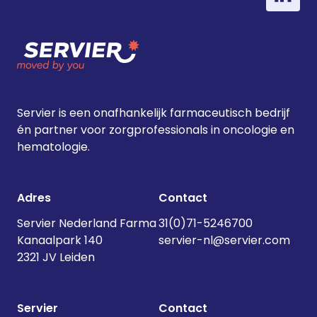
voedingstoffen zoals vetten en
vitamines. Er zijn verschillende
soorten … <a
href="https://servier.nl/acute-
lymfatische-
leukemie/">Continued</a>
Servier is een onafhankelijk farmaceutisch bedrijf
én partner voor zorgprofessionals in oncologie en
hematologie.
Adres
Contact
Servier Nederland Farma
31(0)71-5246700
Kanaalpark 140
servier-nl@servier.com
2321 JV Leiden
Servier
Contact