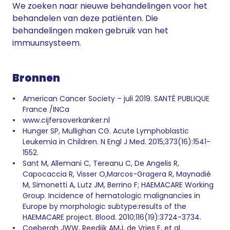
We zoeken naar nieuwe behandelingen voor het
behandelen van deze patiënten. Die
behandelingen maken gebruik van het
immuunsysteem.
Bronnen
American Cancer Society – juli 2019. SANTÉ PUBLIQUE
France /INCa
www.cijfersoverkanker.nl
Hunger SP, Mullighan CG. Acute Lymphoblastic
Leukemia in Children. N Engl J Med. 2015;373(16):1541-
1552.
Sant M, Allemani C, Tereanu C, De Angelis R,
Capocaccia R, Visser O,Marcos-Gragera R, Maynadié
M, Simonetti A, Lutz JM, Berrino F; HAEMACARE Working
Group. Incidence of hematologic malignancies in
Europe by morphologic subtype:results of the
HAEMACARE project. Blood. 2010;116(19):3724-3734.
Coebergh JWW, Reedijk AMJ, de Vries E, et al.