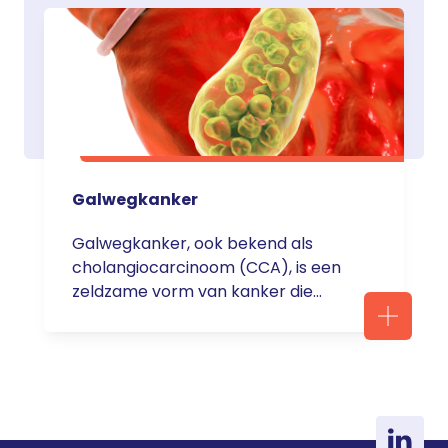
leukemie/">Continued</a>
Galwegkanker
Galwegkanker, ook bekend als
cholangiocarcinoom (CCA), is een
zeldzame vorm van kanker die
ontstaat in de galwegen. De
galwegen zijn de buizen die gal van
de lever naar de darmen
transporteren. Gal is een belangrijke
vloeistof voor het verteren van het
eten. En voor opname van