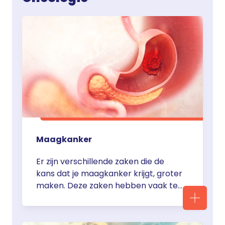
nodig zijn voor zuurstoftransport en
… <a href="https://servier.nl/acute-
lymfatische-
leukemie/">Continued</a>
Maagkanker
Er zijn verschillende zaken die de
kans dat je maagkanker krijgt, groter
maken. Deze zaken hebben vaak te
maken met je omgeving en je
gedrag. Maagkanker wordt in de
meeste gevallen pas laat ontdekt.