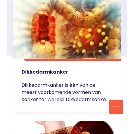
Dit komt omdat mensen pas laat
klachten krijgen. Deze klachten zijn
vaak algemeen en komen bij veel
andere ziekten ook voor. … <a
href="https://servier.nl/acute-
lymfatische-
leukemie/">Continued</a>
Dikkedarmkanker
Dikkedarmkanker is één van de
meest voorkomende vormen van
kanker ter wereld. Dikkedarmkanker
komt op de derde plaats, na
longkanker en leverkanker.
Dikkedarmkanker komt bij vrouwen
en mannen even vaak voor.