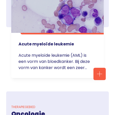
Acute myeloïde leukemie
Acute myeloïde leukemie (AML) is
een vorm van bloedkanker. Bij deze
vorm van kanker wordt een zeer
groot aantal afwijkende, witte
bloedcellen geproduceerd. Dit gaat
ten koste van de aanmaak van
normale bloedcellen. Er ontstaat
een tekort aan gezonde witte
bloedcellen die nodig zijn voor
THERAPIEGEBIED
afweer, aan rode bloedcellen die
Oncologie